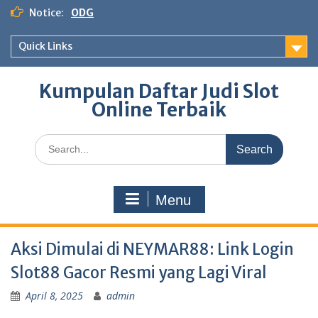
Skip
Notice:
ODG
to
content
Quick Links
Kumpulan Daftar Judi Slot
Online Terbaik
Search
for:
Menu
Aksi Dimulai di NEYMAR88: Link Login
Slot88 Gacor Resmi yang Lagi Viral
April 8, 2025
admin