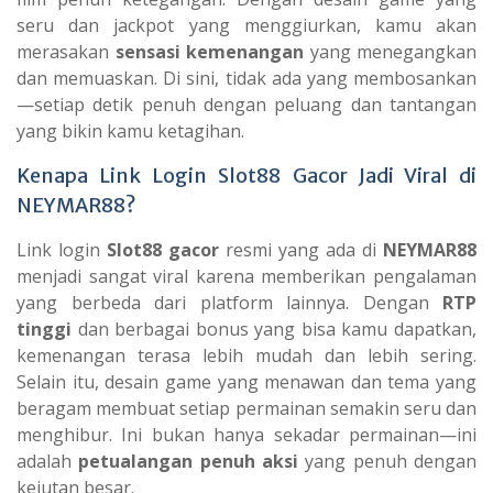
seru dan jackpot yang menggiurkan, kamu akan
merasakan
sensasi kemenangan
yang menegangkan
dan memuaskan. Di sini, tidak ada yang membosankan
—setiap detik penuh dengan peluang dan tantangan
yang bikin kamu ketagihan.
Kenapa Link Login Slot88 Gacor Jadi Viral di
NEYMAR88?
Link login
Slot88 gacor
resmi yang ada di
NEYMAR88
menjadi sangat viral karena memberikan pengalaman
yang berbeda dari platform lainnya. Dengan
RTP
tinggi
dan berbagai bonus yang bisa kamu dapatkan,
kemenangan terasa lebih mudah dan lebih sering.
Selain itu, desain game yang menawan dan tema yang
beragam membuat setiap permainan semakin seru dan
menghibur. Ini bukan hanya sekadar permainan—ini
adalah
petualangan penuh aksi
yang penuh dengan
kejutan besar.